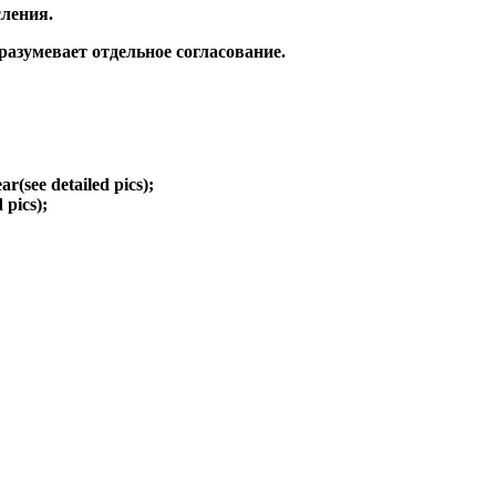
ления.
зумевает отдельное согласование.
ear(see detailed pics);
d pics);