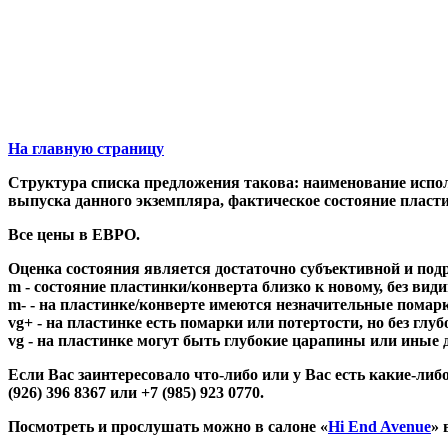
На главную страницу
Структура списка предложения такова: наименование исполн
выпуска данного экземпляра, фактическое состояние пла
Все цены в ЕВРО.
Оценка состояния является достаточно субъективной и под
m - состояние пластинки/конверта близко к новому, без вид
m- - на пластинке/конверте имеются незначительные помарки
vg+ - на пластинке есть помарки или потертости, но без глу
vg - на пластинке могут быть глубокие царапины или иные
Если Вас заинтересовало что-либо или у Вас есть какие-
(926) 396 8367 или +7 (985) 923 0770.
Посмотреть и прослушать можно в салоне «
Hi End Avenue
» 