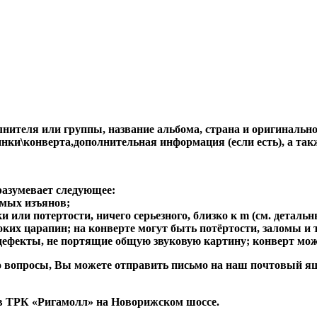
ителя или группы, название альбома, страна и оригинальност
стинки\конверта,дополнительная информация (если есть), 
разумевает следующее:
имых изъянов;
 или потертости, ничего серьезного, близко к m (см. детальн
боких царапин; на конверте могут быть потёртости, заломы и т
 дефекты, не портящие общую звуковую картину; конверт мож
либо вопросы, Вы можете отправить письмо на наш почтовы
в ТРК «Ригамолл» на Новорижском шоссе.