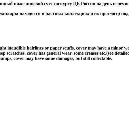
ный ниже лицевой счет по курсу ЦБ России на день перечис
ляры находятся в частных коллекциях и их просмотр подра
light inaudible hairlines or paper scuffs, cover may have a minor w
ep scratches, cover has general wear, some creases etc.(see detaile
jumps, cover may have some damages, but still collectable.