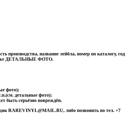
ь производства, название лейбла, номер по каталогу, год
а также ДЕТАЛЬНЫЕ ФОТО.
ые фото);
.п.(см. детальные фото);
ет быть серьёзно повреждён.
й ящик RAREVINYL@MAIL.RU, либо позвонить по тел. +7