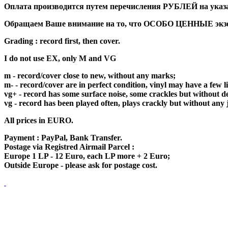
Оплата производится путем перечисления РУБЛЕЙ на указан
Обращаем Ваше внимание на то, что ОСОБО ЦЕННЫЕ экземп
Grading : record first, then cover.
I do not use EX, only M and VG
m - record/cover close to new, without any marks;
m- - record/cover are in perfect condition, vinyl may have a few 
vg+ - record has some surface noise, some crackles but without de
vg - record has been played often, plays crackly but without any 
All prices in EURO.
Payment : PayPal, Bank Transfer.
Postage via Registred Airmail Parcel :
Europe 1 LP - 12 Euro, each LP more + 2 Euro;
Outside Europe - please ask for postage cost.