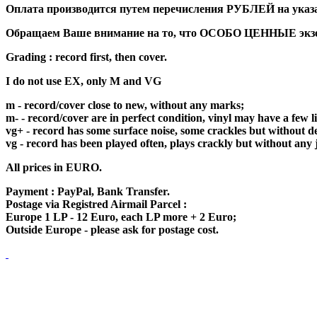
Оплата производится путем перечисления РУБЛЕЙ на указан
Обращаем Ваше внимание на то, что ОСОБО ЦЕННЫЕ экземп
Grading : record first, then cover.
I do not use EX, only M and VG
m - record/cover close to new, without any marks;
m- - record/cover are in perfect condition, vinyl may have a few 
vg+ - record has some surface noise, some crackles but without de
vg - record has been played often, plays crackly but without any 
All prices in EURO.
Payment : PayPal, Bank Transfer.
Postage via Registred Airmail Parcel :
Europe 1 LP - 12 Euro, each LP more + 2 Euro;
Outside Europe - please ask for postage cost.