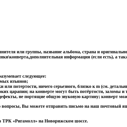
ителя или группы, название альбома, страна и оригинальност
стинки\конверта,дополнительная информация (если есть), 
разумевает следующее:
имых изъянов;
 или потертости, ничего серьезного, близко к m (см. детальн
боких царапин; на конверте могут быть потёртости, заломы и т
 дефекты, не портящие общую звуковую картину; конверт мож
либо вопросы, Вы можете отправить письмо на наш почтовы
в ТРК «Ригамолл» на Новорижском шоссе.