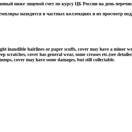
ный ниже лицевой счет по курсу ЦБ России на день перечис
ляры находятся в частных коллекциях и их просмотр подра
light inaudible hairlines or paper scuffs, cover may have a minor w
ep scratches, cover has general wear, some creases etc.(see detaile
jumps, cover may have some damages, but still collectable.