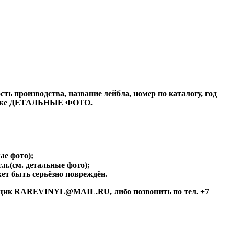
ь производства, название лейбла, номер по каталогу, год
а также ДЕТАЛЬНЫЕ ФОТО.
ые фото);
.п.(см. детальные фото);
ет быть серьёзно повреждён.
й ящик RAREVINYL@MAIL.RU, либо позвонить по тел. +7