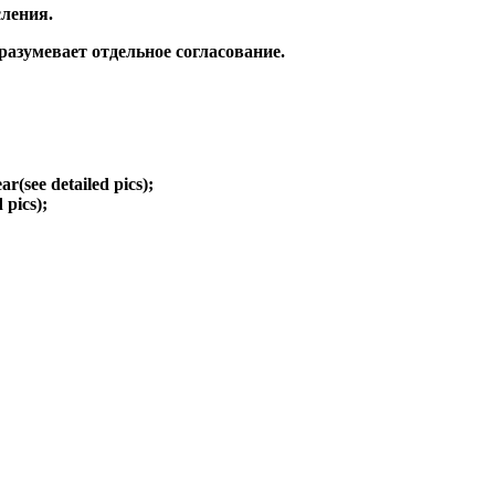
ления.
зумевает отдельное согласование.
ear(see detailed pics);
d pics);