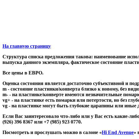
На главную страницу
Структура списка предложения такова: наименование исполн
выпуска данного экземпляра, фактическое состояние пла
Все цены в ЕВРО.
Оценка состояния является достаточно субъективной и под
m - состояние пластинки/конверта близко к новому, без вид
m- - на пластинке/конверте имеются незначительные помарки
vg+ - на пластинке есть помарки или потертости, но без глу
vg - на пластинке могут быть глубокие царапины или иные
Если Вас заинтересовало что-либо или у Вас есть какие-
(926) 396 8367 или +7 (985) 923 0770.
Посмотреть и прослушать можно в салоне «
Hi End Avenue
» 